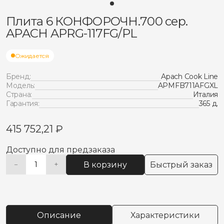
Плита 6 КОНФОРОЧН.700 сер.
APACH APRG-117FG/PL
Ожидается
Бренд:
Apach Cook Line
Модель:
APMFB711AFGXL
Страна:
Италия
Гарантия:
365 д.
415 752,21
₽
Доступно для предзаказа
В корзину
Быстрый заказ
−
+
Количество
Alternative:
товара
Плита
6
КОНФОРОЧН.700
Описание
Характеристики
сер.