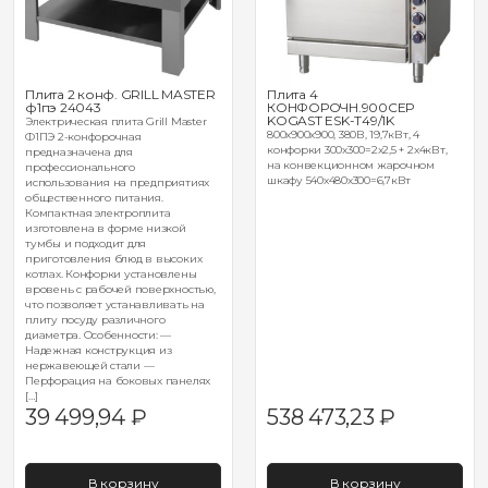
Плита 2 конф. GRILL MASTER
Плита 4
ф1пэ 24043
КОНФОРОЧН.900СЕР
KOGAST ESK-Т49/1K
Электрическая плита Grill Master
800x900x900, 380В, 19,7кВт, 4
Ф1ПЭ 2-конфорочная
конфорки 300x300=2x2,5 + 2x4кВт,
предназначена для
на конвекционном жарочном
профессионального
шкафу 540x480x300=6,7кВт
использования на предприятиях
общественного питания.
Компактная электроплита
изготовлена в форме низкой
тумбы и подходит для
приготовления блюд в высоких
котлах. Конфорки установлены
вровень с рабочей поверхностью,
что позволяет устанавливать на
плиту посуду различного
диаметра. Особенности: —
Надежная конструкция из
нержавеющей стали —
Перфорация на боковых панелях
[…]
39 499,94
₽
538 473,23
₽
В корзину
В корзину