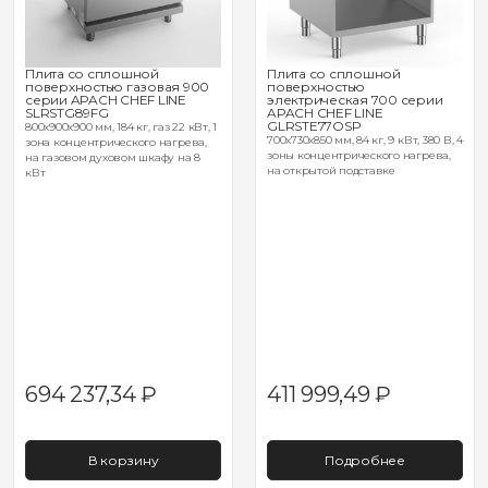
Плита со сплошной
Плита со сплошной
поверхностью газовая 900
поверхностью
серии APACH CHEF LINE
электрическая 700 серии
SLRSTG89FG
APACH CHEF LINE
GLRSTE77OSP
800х900х900 мм, 184 кг, газ 22 кВт, 1
700х730х850 мм, 84 кг, 9 кВт, 380 В, 4
зона концентрического нагрева,
зоны концентрического нагрева,
на газовом духовом шкафу на 8
на открытой подставке
кВт
694 237,34
₽
411 999,49
₽
В корзину
Подробнее