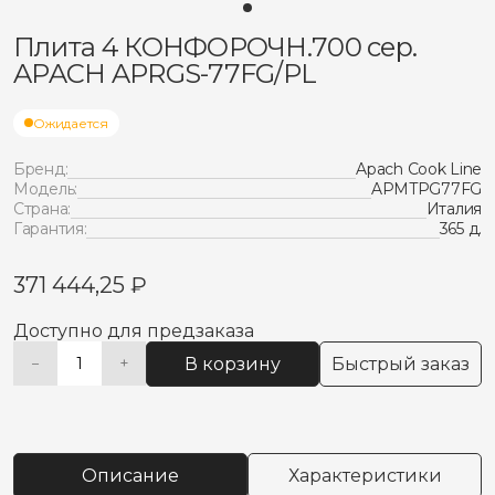
Плита 4 КОНФОРОЧН.700 сер.
APACH APRGS-77FG/PL
Ожидается
Бренд:
Apach Cook Line
Модель:
APMTPG77FG
Страна:
Италия
Гарантия:
365 д.
371 444,25
₽
Доступно для предзаказа
В корзину
Быстрый заказ
−
+
Количество
Alternative:
товара
Плита
4
КОНФОРОЧН.700
Описание
Характеристики
сер.