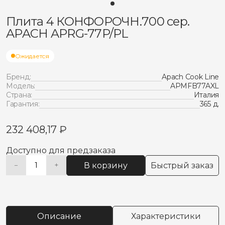
Плита 4 КОНФОРОЧН.700 сер.
APACH APRG-77P/PL
Ожидается
Бренд:
Apach Cook Line
Модель:
APMFB77AXL
Страна:
Италия
Гарантия:
365 д.
232 408,17
₽
Доступно для предзаказа
В корзину
Быстрый заказ
−
+
Количество
Alternative:
товара
Плита
4
КОНФОРОЧН.700
Описание
Характеристики
сер.