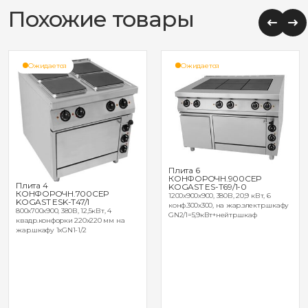
Похожие товары
Ожидается
Ожидается
Плита 6
КОНФОРОЧН.900СЕР
Плита 4
KOGAST ES-T69/1-0
КОНФОРОЧН.700СЕР
1200x900x900, 380В, 20,9 кВт, 6
KOGAST ESK-Т47/1
конф.300x300, на жар.электр.шкафу
800x700x900, 380В, 12,5кВт, 4
GN2/1=5,9кВт+нейтр.шкаф
квадр.конфорки 220x220 мм на
жар.шкафу 1xGN1-1/2