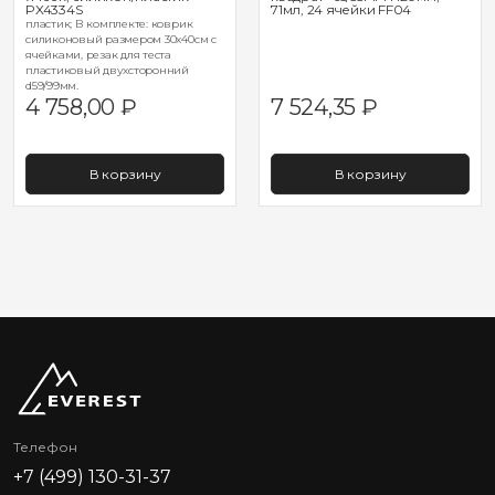
PX4334S
71мл, 24 ячейки FF04
пластик; В комплекте: коврик
силиконовый размером 30х40см с
ячейками, резак для теста
пластиковый двухсторонний
d59/99мм.
4 758,00
₽
7 524,35
₽
В корзину
В корзину
Телефон
+7 (499) 130-31-37