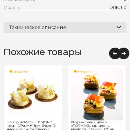
Модель
ORIG110
Техническое описание
Похожие товары
Ожидается
Ожидается
Набор «PAVOFLEX MONO
Форма силик. д/вып.
круг» D74мм H15мм, 64мл, 12
«FORMASIL тарталетка
ячеек, силикон/пластик
квадрат» 65/55ММ H20мм,