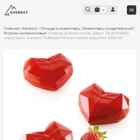
0
Главная
|
Каталог
|
Посуда и инвентарь
|
Инвентарь кондитерский
|
Формы силиконовые
|
Набор форма силик. д/вып. SILIKOMART
«оригами», 6 ячеек 74х84мм H34см+плааст.вырубка ORIG110