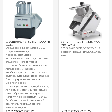
Овощерезка ROBOT COUPE
Овощерезка FEUMA GVM
CL50
210 542940
Овощерезка Robot Coupe CL 50
295x515х485, 380В, 0,75/0,95кВт, 2
предназначена для
скорости вращения: 280/560 об/
профессионального
мин.
использования на предприятиях
общественного питания и
торговли. Позволяет выполнить
любую форму нарезки,
необходимую для приготовления
салатов, супов, гарниров, сладких
блюд и украшений для них.
Сочетает в себе
производительность, надёжность,
лёгкость очистки и широчайшее
разнообразие видов нарезки.
Артикул производителя – 24440.
Особенности: — Асинхронный
двигатель промышленного
назначения для […]