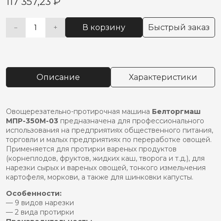
117 357,23
₽
В корзину
Быстрый заказ
−
+
Количество
Alternative:
товара
Машина
овощерезательно-
протирочная
Описание
Характеристики
мпр-350м-03
Овощерезательно-протирочная машина
Белторгмаш
МПР-350М-03
предназначена для профессионального
использования на предприятиях общественного питания,
торговли и малых предприятиях по переработке овощей.
Применяется для протирки вареных продуктов
(корнеплодов, фруктов, жидких каш, творога и т.д.), для
нарезки сырых и вареных овощей, тонкого измельчения
картофеля, моркови, а также для шинковки капусты.
Особенности:
— 9 видов нарезки
— 2 вида протирки